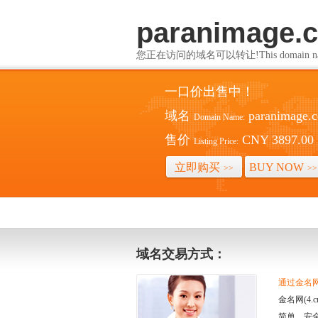
paranimage.
您正在访问的域名可以转让!This domain name i
一口价出售中！
域名
paranimage.
Domain Name:
售价
CNY 3897.00
Listing Price:
立即购买
BUY NOW
>>
>>
域名交易方式：
通过金名网(
金名网(4
简单、安