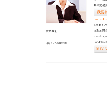
具体交易
我要
Process Ov
4.cn is a w
million RMB
联系我们
5 workdays
For detaile
QQ：2726103981
BUY 