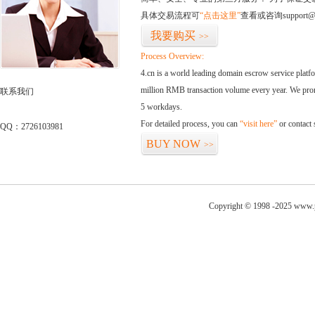
具体交易流程可
“点击这里”
查看或咨询support@
我要购买
>>
Process Overview:
4.cn is a world leading domain escrow service plat
million RMB transaction volume every year. We promi
联系我们
5 workdays.
For detailed process, you can
“visit here”
or contact
QQ：2726103981
BUY NOW
>>
Copyright © 1998 -2025 www.p