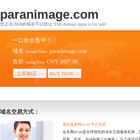
paranimage.com
您正在访问的域名可以转让!This domain name is for sale!
一口价出售中！
域名
paranimage.com
Domain Name:
售价
CNY 3897.00
Listing Price:
立即购买
BUY NOW
>>
>>
域名交易方式：
通过金名网(4.cn) 中介交易
金名网(4.cn)是全球领先的域名交易服务机
简单、安全、专业的第三方服务！ 为了保证交